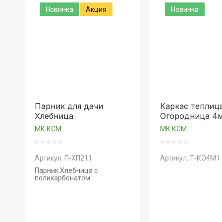
Новинка
Акция
Новинка
На
На
Парник для дачи
Каркас теплиц
Хлебница
Огородница 4м
МК КСМ
МК КСМ
Артикул:
П-ХП211
Артикул:
Т-КО4М1
Парник Хлебница с
поликарбонатом