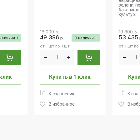
выращива
зелени, п
баклажано
культур.
18 000
19 800
р.
р.
49 386
53 435
 наличии
1
р.
В наличии
1
от 1 шт по 1 шт
от 1 шт по
 клик
Купить в 1 клик
Купи
К сравнению
К сра
В избранное
В изб