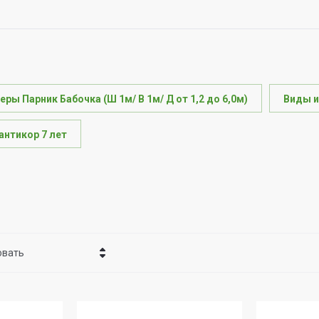
ры Парник Бабочка (Ш 1м/ В 1м/ Д от 1,2 до 6,0м)
Виды и
антикор 7 лет
а
овать
ена - убывание
ена - возрастание