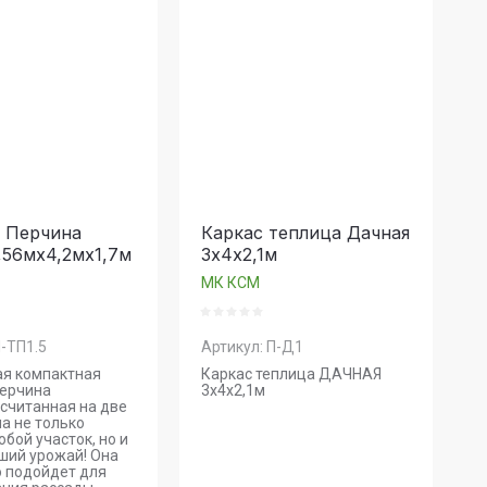
 Перчина
Каркас теплица Дачная
,56мх4,2мх1,7м
3х4х2,1м
МК КСМ
-ТП1.5
Артикул:
П-Д1
я компактная
Каркас теплица ДАЧНАЯ
Перчина
3х4х2,1м
считанная на две
на не только
юбой участок, но и
ший урожай! Она
о подойдет для