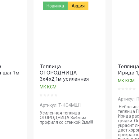
Новинка
Акция
звание - Я-А
звание - А-Я
а
Теплица
Теплица
 шаг 1м
ОГОРОДНИЦА
Ирида 1
3х4х2,1м усиленная
МК КСМ
МК КСМ
Артикул:
П
Артикул:
Т-КО4МШ1
Небольша
теплица 
Усиленная теплица
Ирида рас
ОГОРОДНИЦА 3х4м из
грядки. О
профиля со стенкой 2мм!!!
украсит л
даст хоро
прекрасн