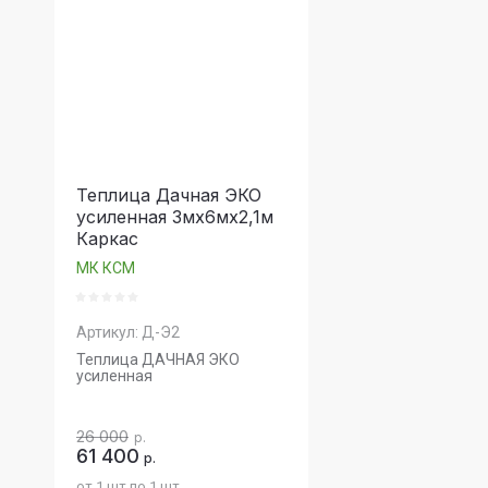
Теплица Дачная ЭКО
усиленная 3мх6мх2,1м
Каркас
МК КСМ
Артикул:
Д-Э2
Теплица ДАЧНАЯ ЭКО
усиленная
26 000
р.
61 400
р.
от 1 шт по 1 шт