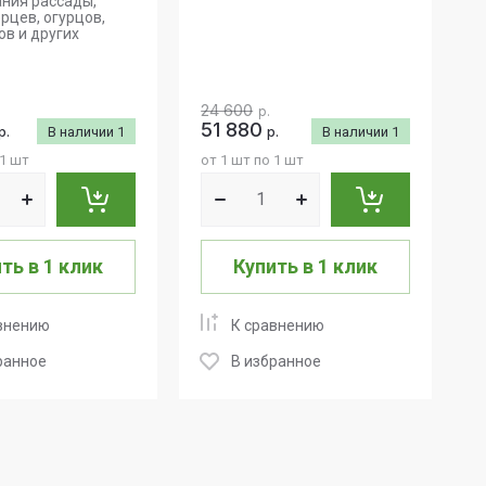
ния рассады,
ерцев, огурцов,
в и других
24 600
р.
51 880
р.
В наличии
1
р.
В наличии
1
 1 шт
от 1 шт по 1 шт
ть в 1 клик
Купить в 1 клик
внению
К сравнению
ранное
В избранное